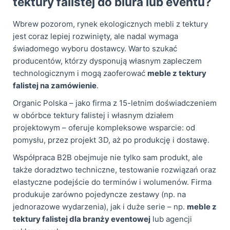
tektury falistej do biura lub eventu?
Wbrew pozorom, rynek ekologicznych mebli z tektury
jest coraz lepiej rozwinięty, ale nadal wymaga
świadomego wyboru dostawcy. Warto szukać
producentów, którzy dysponują własnym zapleczem
technologicznym i mogą zaoferować
meble z tektury
falistej na zamówienie
.
Organic Polska – jako firma z 15-letnim doświadczeniem
w obórbce tektury falistej i własnym działem
projektowym – oferuje kompleksowe wsparcie: od
pomysłu, przez projekt 3D, aż po produkcję i dostawę.
Współpraca B2B obejmuje nie tylko sam produkt, ale
także doradztwo techniczne, testowanie rozwiązań oraz
elastyczne podejście do terminów i wolumenów. Firma
produkuje zarówno pojedyncze zestawy (np. na
jednorazowe wydarzenia), jak i duże serie – np.
meble z
tektury falistej dla branży eventowej
lub agencji