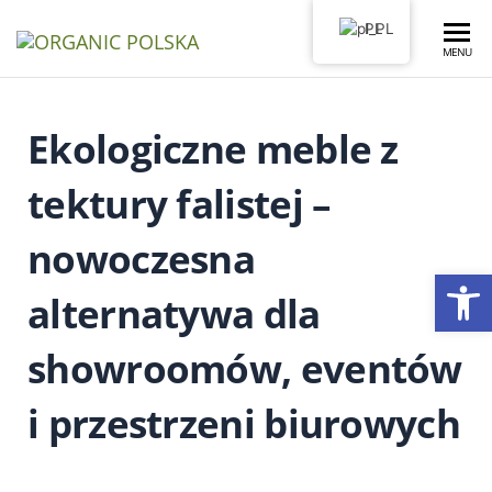
PL
Organic
MENU
Polska
Ekologiczne meble z
tektury falistej –
nowoczesna
Ot
alternatywa dla
showroomów, eventów
i przestrzeni biurowych