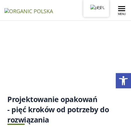
PL
Organic
MENU
Polska
Jak Projektujemy
Opakowania?
Ot
Projektowanie opakowań
- pięć kroków od potrzeby do
rozwiązania