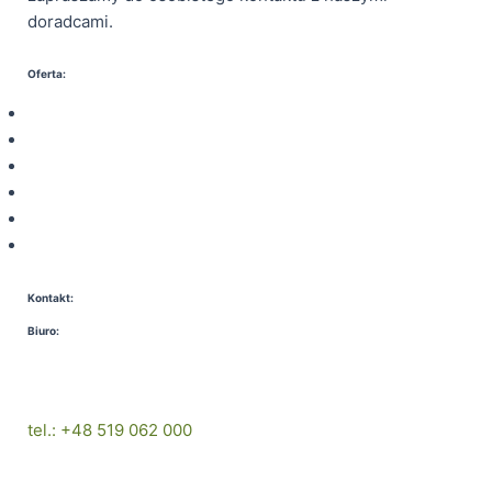
doradcami.
Oferta:
Palety tekturowe
Elementy stabilizujące
Kontenery IBC
Opakowania transportowe
Kształty i formy tekturowe
Pudełka kartonowe
Kontakt:
Biuro:
tel.: +48 (81) 744 80 90
tel.: +48 519 062 000
biuro@organicpolska.com